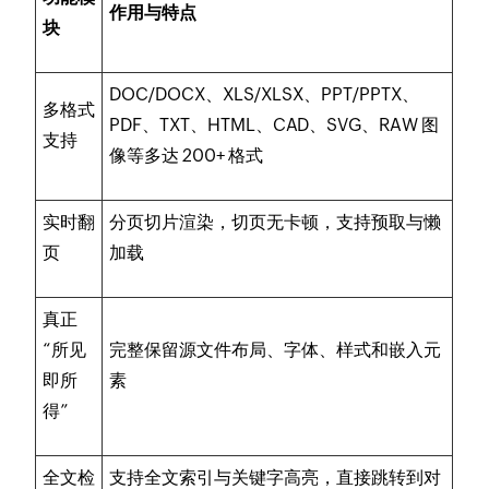
作用与特点
块
DOC/DOCX、XLS/XLSX、PPT/PPTX、
多格式
PDF、TXT、HTML、CAD、SVG、RAW 图
支持
像等多达 200+ 格式
实时翻
分页切片渲染，切页无卡顿，支持预取与懒
页
加载
真正
“所见
完整保留源文件布局、字体、样式和嵌入元
即所
素
得”
全文检
支持全文索引与关键字高亮，直接跳转到对