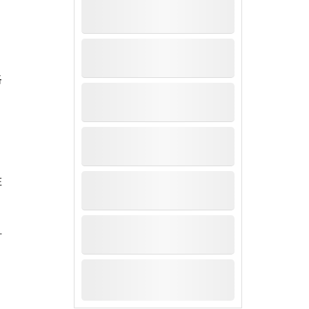
路
，
在
时