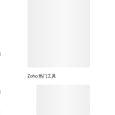
能
Zoho 热门工具
清