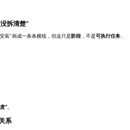
务没拆清楚”
电安装”画成一条条横线，但这只是
阶段
，不是
可执行任务
。
度”
。
赖关系