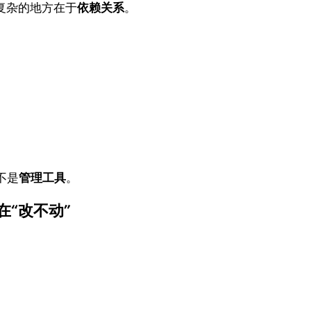
复杂的地方在于
依赖关系
。
不是
管理工具
。
在“改不动”