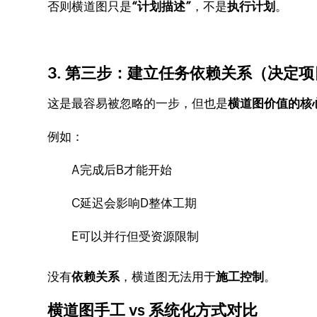
否则横道图只是
“计划描述”
，不是
执行计划
。
3. 第三步：建立任务依赖关系（决定
这是最容易被忽略的一步，但也是
横道图价值的核
例如：
A完成后B才能开始
C延迟会影响D整体工期
E可以并行但受资源限制
没有
依赖关系
，横道图无法用于
施工控制
。
横道图手工 vs 系统化方式对比