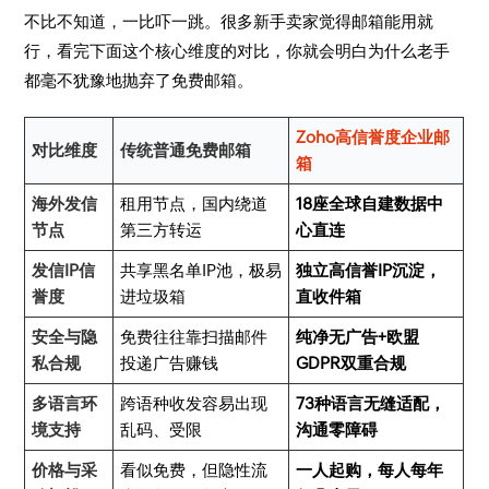
不比不知道，一比吓一跳。很多新手卖家觉得邮箱能用就
行，看完下面这个核心维度的对比，你就会明白为什么老手
都毫不犹豫地抛弃了免费邮箱。
Zoho高信誉度企业邮
对比维度
传统普通免费邮箱
箱
海外发信
租用节点，国内绕道
18座全球自建数据中
节点
第三方转运
心直连
发信IP信
共享黑名单IP池，极易
独立高信誉IP沉淀，
誉度
进垃圾箱
直收件箱
安全与隐
免费往往靠扫描邮件
纯净无广告+欧盟
私合规
投递广告赚钱
GDPR双重合规
多语言环
跨语种收发容易出现
73种语言无缝适配，
境支持
乱码、受限
沟通零障碍
价格与采
看似免费，但隐性流
一人起购，每人每年