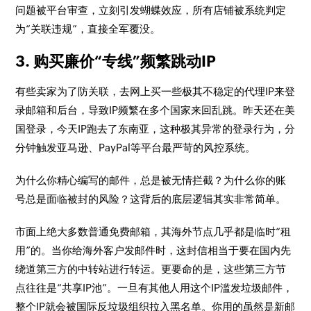
问题被平台审查，立刻引发蝴蝶效应，所有店铺被系统判定
为“关联违规”，直接全军覆没。
3. 购买廉价“专线”频繁跳动IP
有些卖家为了防关联，去网上买一些极其不稳定的代理IP来登
录邮箱和后台，导致IP频繁在多个国家来回乱跳。昨天还在美
国登录，今天IP跑去了东南亚，这种极其异常的登录行为，分
分钟触发亚马逊、PayPal等平台最严苛的风控系统。
为什么你精心编写的邮件，总是被无情拦截？为什么你的账
号总是面临被封的风险？这背后的底层逻辑其实非常简单。
市面上绝大多数普通免费邮箱，其海外节点几乎都是临时“租
用”的。当你给海外客户发邮件时，这封信相当于要在国内先
绕道第三方的中转站进行转运。更要命的是，这些第三方节
点往往是“共享IP池”。一旦有其他人用这个IP滥发垃圾邮件，
整个IP就会被国际反垃圾组织拉入黑名单。你用的虽然是新邮