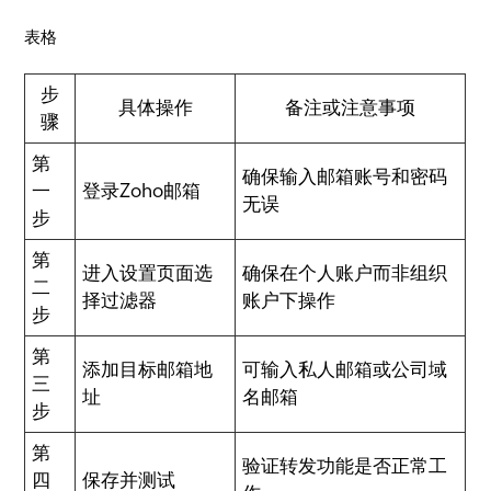
表格
步
具体操作
备注或注意事项
骤
第
确保输入邮箱账号和密码
一
登录Zoho邮箱
无误
步
第
进入设置页面选
确保在个人账户而非组织
二
择过滤器
账户下操作
步
第
添加目标邮箱地
可输入私人邮箱或公司域
三
址
名邮箱
步
第
验证转发功能是否正常工
四
保存并测试