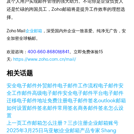
及个人用户实现邮件管理的强大助力。不论你是企业负责人
还是忙碌的跨国员工，Zoho邮箱将是提升工作效率的理想选
择。
Zoho Mail
企业邮箱
，深受国内外企业一致喜爱。纯净无广告，安
全加密全球畅邮。
欢迎咨询：
400-660-8680转841
。立即免费体验15
天:
https://www.zoho.com.cn/mail/
相关话题
安全电子邮件
外贸邮件
电子邮件工作流程
电子邮件安
全
工作邮件
高级电子邮件安全
电子邮件平台
电子邮件
迁移
电子邮件地址免费注册
电子邮件签名
outlook邮箱
如何设置邮件签名
邮件常用签名
商务邮件签名怎么设
置
上一页
工作邮箱怎么注册？三步注册企业邮箱账号
2025年3月25日
马亚敏|企业邮箱产品专家 Shang