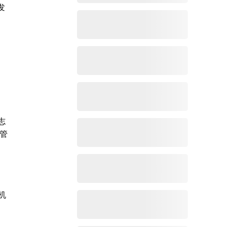
发
、
志
管
机