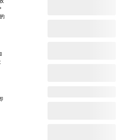
收
护
的
加
设
即