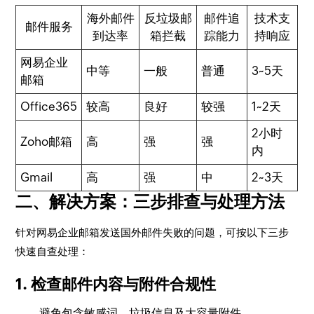
海外邮件
反垃圾邮
邮件追
技术支
邮件服务
到达率
箱拦截
踪能力
持响应
网易企业
中等
一般
普通
3~5天
邮箱
Office365
较高
良好
较强
1~2天
2小时
Zoho邮箱
高
强
强
内
Gmail
高
强
中
2~3天
二、解决方案：三步排查与处理方法
针对网易企业邮箱发送国外邮件失败的问题，可按以下三步
快速自查处理：
1. 检查邮件内容与附件合规性
避免包含敏感词、垃圾信息及大容量附件。