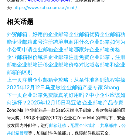
欢迎咨询：
400-660-8680转841
。立即免费体验15
天:
https://www.zoho.com.cn/mail/
相关话题
外贸邮箱，好用的企业邮箱
企业邮箱优势
企业邮箱功
能
企业邮箱账号注册
跨境电商用什么企业邮箱
如何为
小公司申请企业邮箱
企业邮箱哪家好
企业邮箱价格，
企业邮箱报价
域名企业邮箱注册
免费企业邮箱，注册
邮箱
企业邮箱迁移
企业邮箱价格对比
域名邮箱和企业
邮箱的区别
上一页
注册企业邮箱全攻略：从条件准备到流程实操
2025年12月12日
马亚敏|企业邮箱产品专家 Shang
下一页
企业邮箱免费版真的好用吗？中小企业应该如
何选择？
2025年12月15日
马亚敏|企业邮箱产品专家
Zoho Mail企业邮箱是一款SaaS云端电子邮箱，多次荣获邮箱国
际大奖。180多个国家的10万+企业在Zoho Mail的帮助下，安全
收发国内外邮件，进行
邮箱迁移
，
配置企业域名
，
共享邮件
，
公
共邮箱管理
等，加强邮件沟通能力，保障邮件数据安全。