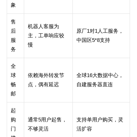
象
售
机器人客服为
后
原厂1对1人工服务，
主，工单响应较
服
中国区5*8支持
慢
务
全
球
依赖海外转发节
全球16大数据中心，
畅
点，偶有延迟
自建服务器直连
邮
起
购
通常5用户起售，
支持单用户购买，灵
门
不够灵活
活扩容