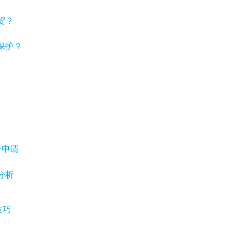
贸？
保护？
号申请
分析
技巧