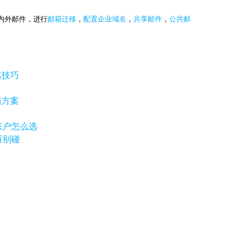
国内外邮件，进行
邮箱迁移
，
配置企业域名
，
共享邮件
，
公共邮
惠技巧
箱方案
岸账户怎么选
万别碰