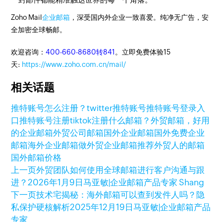
Zoho Mail
企业邮箱
，深受国内外企业一致喜爱。纯净无广告，安
全加密全球畅邮。
欢迎咨询：
400-660-8680转841
。立即免费体验15
天:
https://www.zoho.com.cn/mail/
相关话题
推特账号怎么注册？
twitter推特账号
推特账号登录入
口
推特账号注册
tiktok注册什么邮箱？
外贸邮箱，好用
的企业邮箱
外贸公司邮箱
国外企业邮箱
国外免费企业
邮箱
海外企业邮箱
做外贸企业邮箱推荐
外贸人的邮箱
国外邮箱价格
上一页
外贸团队如何使用全球邮箱进行客户沟通与跟
进？
2026年1月9日
马亚敏|企业邮箱产品专家 Shang
下一页
技术宅揭秘：海外邮箱可以查到发件人吗？隐
私保护硬核解析
2025年12月19日
马亚敏|企业邮箱产品
专家