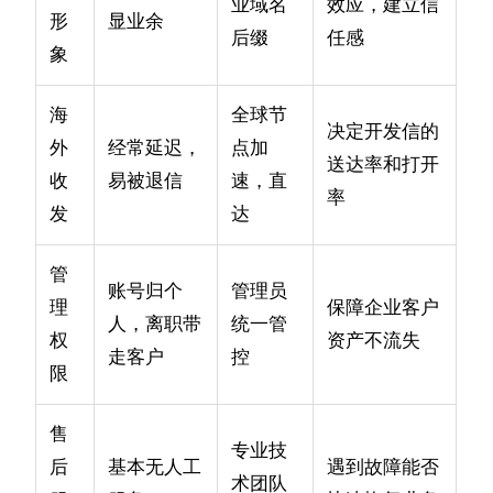
业域名
效应，建立信
形
显业余
后缀
任感
象
海
全球节
决定开发信的
外
经常延迟，
点加
送达率和打开
收
易被退信
速，直
率
发
达
管
账号归个
管理员
理
保障企业客户
人，离职带
统一管
权
资产不流失
走客户
控
限
售
专业技
后
基本无人工
遇到故障能否
术团队