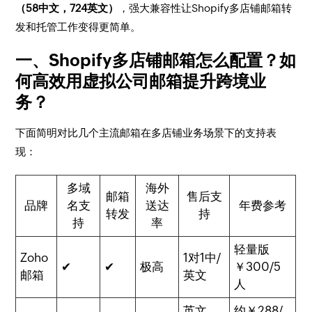
（5
8中文，7
24英文）
，强大兼容性让Shopify多店铺邮箱转
发和托管工作变得更简单。
一、Shopify多店铺邮箱怎么配置？如
何高效用虚拟公司邮箱提升跨境业
务？
下面简明对比几个主流邮箱在多店铺业务场景下的支持表
现：
多域
海外
邮箱
售后支
品牌
名支
送达
年费参考
转发
持
持
率
轻量版
Zoho
1对1中/
✔
✔
极高
￥300/5
邮箱
英文
人
英文
约￥288/