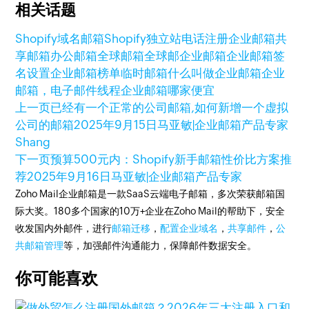
相关话题
Shopify域名邮箱
Shopify独立站
电话注册企业邮箱
共
享邮箱
办公邮箱
全球邮箱
全球邮企业邮箱
企业邮箱签
名设置
企业邮箱榜单
临时邮箱
什么叫做企业邮箱
企业
邮箱，电子邮件线程
企业邮箱哪家便宜
上一页
已经有一个正常的公司邮箱,如何新增一个虚拟
公司的邮箱
2025年9月15日
马亚敏|企业邮箱产品专家
Shang
下一页
预算500元内：Shopify新手邮箱性价比方案推
荐
2025年9月16日
马亚敏|企业邮箱产品专家
Zoho Mail企业邮箱是一款SaaS云端电子邮箱，多次荣获邮箱国
际大奖。180多个国家的10万+企业在Zoho Mail的帮助下，安全
收发国内外邮件，进行
邮箱迁移
，
配置企业域名
，
共享邮件
，
公
共邮箱管理
等，加强邮件沟通能力，保障邮件数据安全。
你可能喜欢