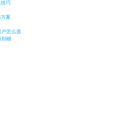
惠技巧
箱方案
岸账户怎么选
万别碰