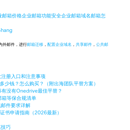
业邮箱价格
企业邮箱功能
安全企业邮箱
域名邮箱怎
hang
国内外邮件，进行
邮箱迁移
，
配置企业域名
，
共享邮件
，
公共邮
大注册入口和注意事项
ve一年多少钱？怎么购买？（附出海团队平替方案）
6有没有Onedrive最佳平替？
邮箱等保合规清单
规邮件要求详解
字证书申请指南（2026最新）
惠技巧