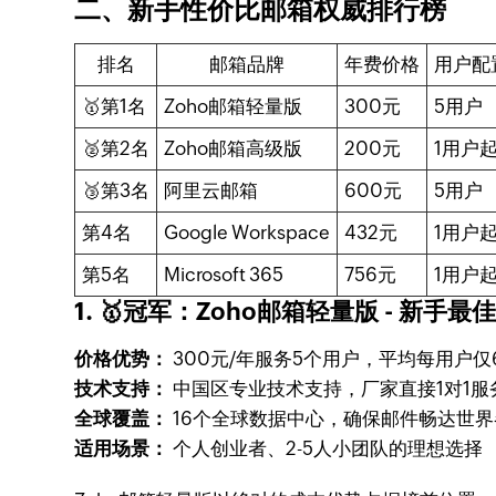
二、新手性价比邮箱权威排行榜
排名
邮箱品牌
年费价格
用户配
🥇第1名
Zoho邮箱轻量版
300元
5用户
🥈第2名
Zoho邮箱高级版
200元
1用户
🥉第3名
阿里云邮箱
600元
5用户
第4名
Google Workspace
432元
1用户
第5名
Microsoft 365
756元
1用户
1. 🥇冠军：Zoho邮箱轻量版 - 新手最
价格优势：
300元/年服务5个用户，平均每用户仅
技术支持：
中国区专业技术支持，厂家直接1对1服
全球覆盖：
16个全球数据中心，确保邮件畅达世界
适用场景：
个人创业者、2-5人小团队的理想选择