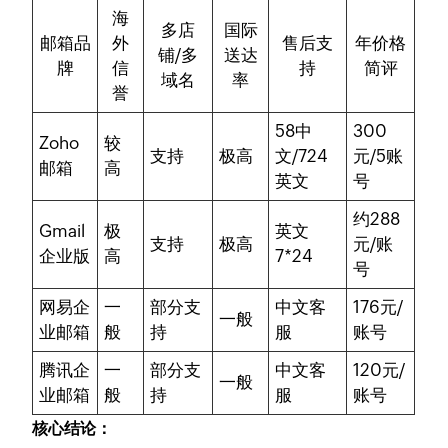
海
多店
国际
邮箱品
外
售后支
年价格
铺/多
送达
牌
信
持
简评
域名
率
誉
5
8中
300
Zoho
较
支持
极高
文/7
24
元/5账
邮箱
高
英文
号
约288
Gmail
极
英文
支持
极高
元/账
企业版
高
7*24
号
网易企
一
部分支
中文客
176元/
一般
业邮箱
般
持
服
账号
腾讯企
一
部分支
中文客
120元/
一般
业邮箱
般
持
服
账号
核心结论：