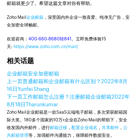
邮箱就更少了。希望这篇文章对你有帮助。
Zoho Mail
企业邮箱
，深受国内外企业一致喜爱。纯净无广告，安
全加密全球畅邮。
欢迎咨询：
400-660-8680转841
。立即免费体验15
天:
https://www.zoho.com.cn/mail/
相关话题
企业邮箱
安全加密邮箱
上一页
普通邮箱和企业邮箱有什么区别？
2022年8月
16日
Yunfei Shang
下一页
工作邮箱怎么注册？注册邮箱企业邮箱
2022年
8月18日
Tharunkumar
Zoho Mail企业邮箱是一款SaaS云端电子邮箱，多次荣获邮箱国
际大奖。180多个国家的10万+企业在Zoho Mail的帮助下，安全
收发国内外邮件，进行
邮箱迁移
，
配置企业域名
，
共享邮件
，
公
共邮箱管理
等，加强邮件沟通能力，保障邮件数据安全。