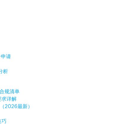
号申请
分析
保合规清单
要求详解
（2026最新）
技巧