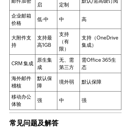
邮件加密
默认/需高级订阅
启
定制
企业邮箱
低-中
中
高
价格
支持
大附件支
支持最
支持（OneDrive
（有
持
高1GB
集成）
限）
原生集
无、需
需Office 365生
CRM 集成
成
第三方
态
海外邮件
默认保
境外弱
默认保障
稽核
障
移动办公
强
中
强
体验
常见问题及解答