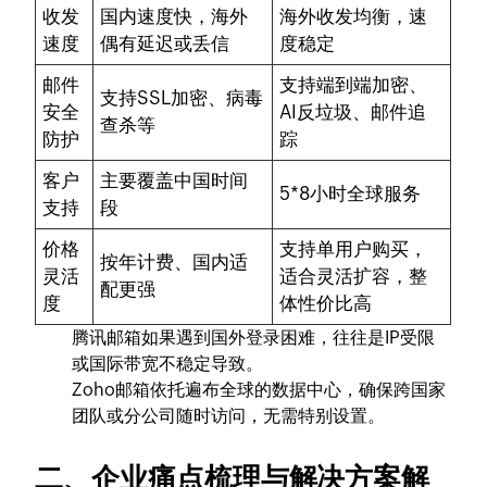
收发
国内速度快，海外
海外收发均衡，速
速度
偶有延迟或丢信
度稳定
邮件
支持端到端加密、
支持SSL加密、病毒
安全
AI反垃圾、邮件追
查杀等
防护
踪
客户
主要覆盖中国时间
5*8小时全球服务
支持
段
价格
支持单用户购买，
按年计费、国内适
灵活
适合灵活扩容，整
配更强
度
体性价比高
腾讯邮箱如果遇到国外登录困难，往往是IP受限
或国际带宽不稳定导致。
Zoho邮箱依托遍布全球的数据中心，确保跨国家
团队或分公司随时访问，无需特别设置。
二、企业痛点梳理与解决方案解