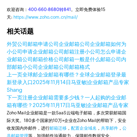
欢迎咨询：
400-660-8680转841
。立即免费体验15
天:
https://www.zoho.com.cn/mail/
相关话题
外贸公司邮箱
申请公司企业邮箱
公司企业邮箱
如何为
小公司申请企业邮箱
公司邮箱注册
小公司怎么申请企
业邮箱
公司邮箱价格
公司邮箱一般是什么邮箱
公司内
部邮箱
小公司企业邮箱
公司邮箱格式
上一页
全球邮企业邮箱有哪些？全球企业邮箱登录最
新登录入口
2025年11月14日
马亚敏|企业邮箱产品专家
Shang
下一页
注册企业邮箱需要多少钱？一人起购的企业邮
箱有哪些？
2025年11月17日
马亚敏|企业邮箱产品专家
Zoho Mail企业邮箱是一款SaaS云端电子邮箱，多次荣获邮箱国
际大奖。180多个国家的10万+企业在Zoho Mail的帮助下，安全
收发国内外邮件，进行
邮箱迁移
，
配置企业域名
，
共享邮件
，
公
共邮箱管理
等，加强邮件沟通能力，保障邮件数据安全。