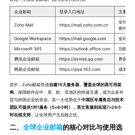
企业邮箱
登录入口地址
主要特
全球16
Zoho Mail
https://mail.zoho.com.cn
密传输，
Google Workspace
https://mail.google.com
全球覆
Microsoft 365
https://outlook.office.com
功能丰富
腾讯企业邮箱
https://exmail.qq.com
界面友
网易企业邮箱
https://qiye.163.com
成本较
其中，Zoho邮箱凭借
自建16大服务器、覆盖全球的高可用架
构
，保障邮件在中、美、欧、亚地区的快速互通，成为众多外
贸与跨国企业的首选。其一大优势在于
中国区专属售后与技术
团队可提供1对1服务（5×8小时），英文客服则实现7×24小
时在线支持
，让全球用户无后顾之忧。
二、
全球企业邮箱
的核心对比与使用选