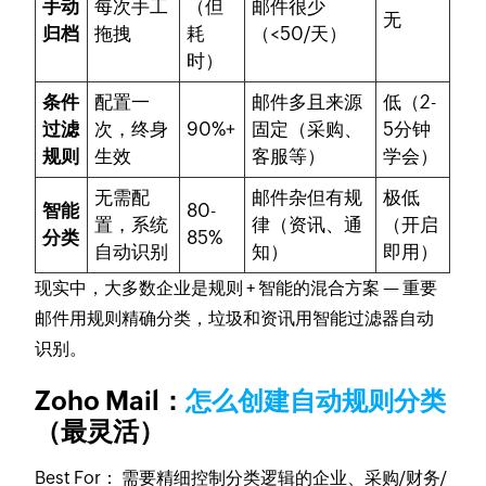
手动
每次手工
（但
邮件很少
无
归档
拖拽
耗
（<50/天）
时）
条件
配置一
邮件多且来源
低（2-
过滤
次，终身
90%+
固定（采购、
5分钟
规则
生效
客服等）
学会）
无需配
邮件杂但有规
极低
智能
80-
置，系统
律（资讯、通
（开启
分类
85%
自动识别
知）
即用）
现实中，大多数企业是
规则 + 智能的混合方案
— 重要
邮件用规则精确分类，垃圾和资讯用智能过滤器自动
识别。
Zoho Mail：
怎么创建自动规则分类
（最灵活）
Best For：
需要精细控制分类逻辑的企业、采购/财务/