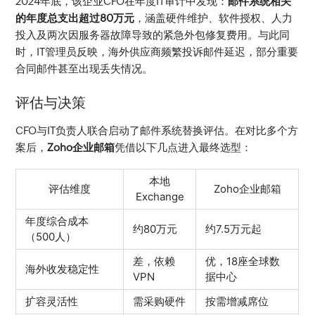
2024年底，该企业CFO在年度IT审计中发现：
邮件系统相关
的年度总支出超过80万元
，涵盖硬件维护、软件授权、人力
投入及两次因服务器故障导致的紧急外包修复费用。与此同
时，IT管理员反映，海外供应商频繁投诉邮件延迟，部分重要
合同邮件甚至出现丢失情况。
评估与决策
CFO与IT负责人联合启动了邮件系统替换评估。在对比多个方
案后，
Zoho企业邮箱
凭借以下几点进入最终选型：
本地
评估维度
Zoho企业邮箱
Exchange
年度综合成本
约80万元
约7.5万元起
（500人）
差，依赖
优，18座全球数
海外收发稳定性
VPN
据中心
扩容灵活性
需采购硬件
按需增减席位