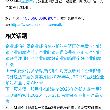
Zoho Mail
企业邮箱
，深受国内外企业一致喜爱。纯净无广告，安
全加密全球畅邮。
欢迎咨询：
400-660-8680转841
。立即免费体验15
天:
https://www.zoho.com.cn/mail/
相关话题
企业邮箱
外贸企业邮箱
企业邮箱申请
国外免费企业邮
箱
企业邮箱注册，企业邮箱开通
免费企业邮箱
企业邮
箱账号注册
什么企业邮箱好
企业邮箱哪个好
企业邮箱
后缀
上一页
做外贸发给客户的邮件对方没收到？企业邮箱
海外送达率差的真实原因
2026年4月20日
马亚敏|企业
邮箱产品专家 Shang
下一页
外贸一般用什么邮箱？2026年外贸人最常用的
五款邮箱实测
2026年3月25日
马亚敏|企业邮箱产品专
家
Zoho Mail企业邮箱是一款SaaS云端电子邮箱，多次荣获邮箱国