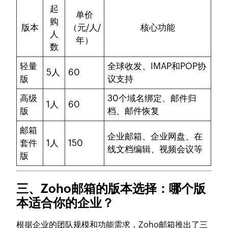
起
单价
购
版本
（元/人/
核心功能
人
年）
数
轻量
全球收发、IMAP和POP协
5人
60
版
议支持
高级
30个域名绑定、邮件归
1人
60
版
档、邮件恢复
邮箱
企业邮箱、企业网盘、在
套件
1人
150
线文档编辑、视频会议等
版
三、Zoho邮箱的版本选择：哪个版
本适合你的企业？
根据企业的团队规模和功能需求，Zoho邮箱推出了三