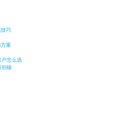
惠技巧
箱方案
岸账户怎么选
万别碰