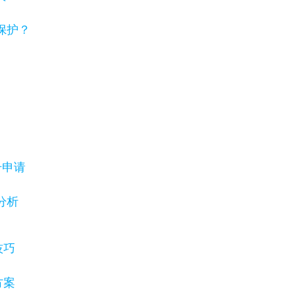
保护？
号申请
分析
技巧
方案