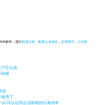
国内外邮件，进行
邮箱迁移
，
配置企业域名
，
共享邮件
，
公共邮
岸账户怎么选
万别碰
错误
不敢用了
？从CE认证到企业邮箱的出海清单