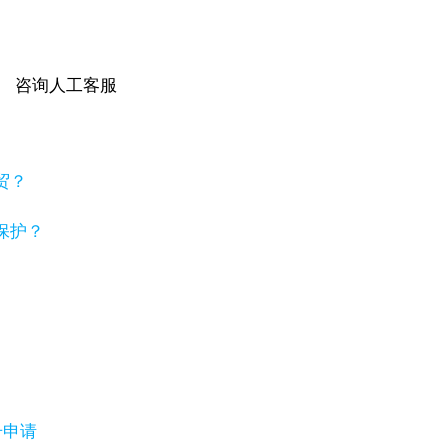
咨询人工客服
贸？
保护？
号申请