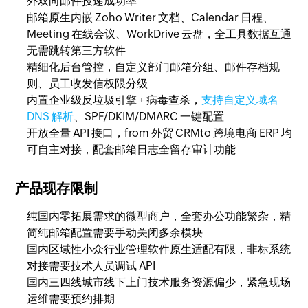
外双向邮件投递成功率
邮箱原生内嵌 Zoho Writer 文档、Calendar 日程、
Meeting 在线会议、WorkDrive 云盘，全工具数据互通
无需跳转第三方软件
精细化后台管控，自定义部门邮箱分组、邮件存档规
则、员工收发信权限分级
内置企业级反垃圾引擎 + 病毒查杀，
支持自定义域名
DNS 解析
、SPF/DKIM/DMARC 一键配置
开放全量 API 接口，from 外贸 CRMto 跨境电商 ERP 均
可自主对接，配套邮箱日志全留存审计功能
产品现存限制
纯国内零拓展需求的微型商户，全套办公功能繁杂，精
简纯邮箱配置需要手动关闭多余模块
国内区域性小众行业管理软件原生适配有限，非标系统
对接需要技术人员调试 API
国内三四线城市线下上门技术服务资源偏少，紧急现场
运维需要预约排期