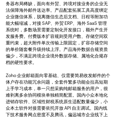
务器布局稀缺，面向有外贸、跨境对接业务的企业无
法保障海外邮件送达率。产品配套拓展工具高度绑定
企业微信体系，脱离微信生态后文档、日程等附加功
能大幅缩减，对接 SAP、外贸 ERP、海外 SaaS 管理
系统时，多数场景需要定制化开发接口，额外产生开
发服务费。付费版本扩容规则受用户数、存储空间双
重约束，超大附件单次传输上限固定，扩容存储空间
的单价随套餐升级持续上浮。产品海外数据合规资质
偏少，不满足跨境企业境外数据存储、属地化合规存
档的硬性要求。
Zoho 企业邮箱面向零基础、仅需要简易收发邮件的个
体户存在功能冗余问题，全套件繁多功能会拉高短期
上手学习成本，单一只想采购纯邮箱服务的用户，很
难剥离多余协同模块单独精简配置。国内小众本地化
进销存软件、区域性财税系统原生适配数量偏少，小
众本土软件对接需要依托开放 API 自主调试。国内线
下技术服务网点密度不及腾讯，偏远城市企业线下上