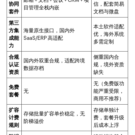
邮箱 + 文档 + 会议 + CRM + 项
协同
信，配套简易
目管理全栈内嵌
套件
文档与微盘
第三
本土软件适配
方集
海量原生接口，国内外
优，海外系统
成能
SaaS/ERP 高适配
多需定制
力
合规
侧重国内合
国内外双重合规，适配跨境
认证
规，境外资质
数据存档
资质
缺失
无（免费版功
免费
无
能严重受限，
套餐
商用不推荐）
扩容
存储单独计
存储批量扩容单价稳定，无
计费
费，套餐升级
阶梯溢价
规则
后成本上浮