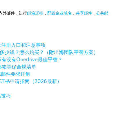
国内外邮件，进行
邮箱迁移
，
配置企业域名
，
共享邮件
，
公共邮
大注册入口和注意事项
ve一年多少钱？怎么购买？（附出海团队平替方案）
6有没有Onedrive最佳平替？
邮箱等保合规清单
规邮件要求详解
字证书申请指南（2026最新）
惠技巧