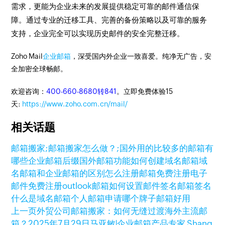
需求，更能为企业未来的发展提供稳定可靠的邮件通信保
障。通过专业的迁移工具、完善的备份策略以及可靠的服务
支持，企业完全可以实现历史邮件的安全完整迁移。
Zoho Mail
企业邮箱
，深受国内外企业一致喜爱。纯净无广告，安
全加密全球畅邮。
欢迎咨询：
400-660-8680转841
。立即免费体验15
天:
https://www.zoho.com.cn/mail/
相关话题
邮箱搬家;邮箱搬家怎么做？;
国外用的比较多的邮箱有
哪些
企业邮箱后缀
国外邮箱功能
如何创建域名邮箱
域
名邮箱和企业邮箱的区别
怎么注册邮箱免费注册
电子
邮件免费注册
outlook邮箱如何设置邮件签名
邮箱签名
什么是域名邮箱
个人邮箱申请
哪个牌子邮箱好用
上一页
外贸公司邮箱搬家：如何无缝过渡海外主流邮
箱？
2025年7月29日
马亚敏|企业邮箱产品专家 Shang