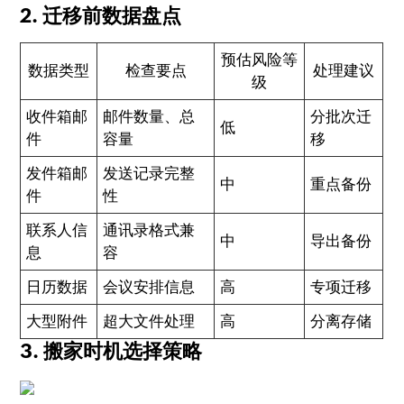
2. 迁移前数据盘点
预估风险等
数据类型
检查要点
处理建议
级
收件箱邮
邮件数量、总
分批次迁
低
件
容量
移
发件箱邮
发送记录完整
中
重点备份
件
性
联系人信
通讯录格式兼
中
导出备份
息
容
日历数据
会议安排信息
高
专项迁移
大型附件
超大文件处理
高
分离存储
3. 搬家时机选择策略