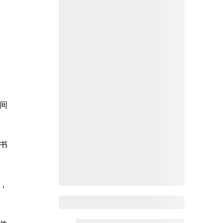
间
书
，
Zoho Mail热点