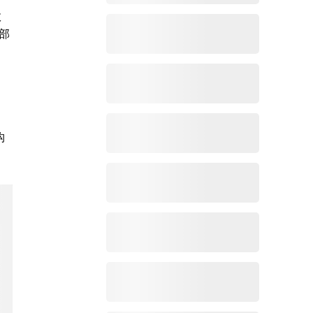
效
内部
构