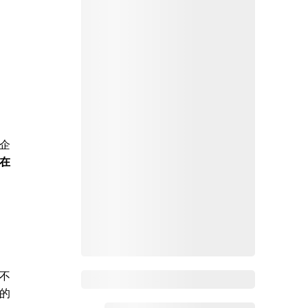
企
在
不
Zoho Mail热点
的