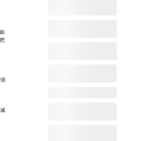
如
把
增强
资
，减