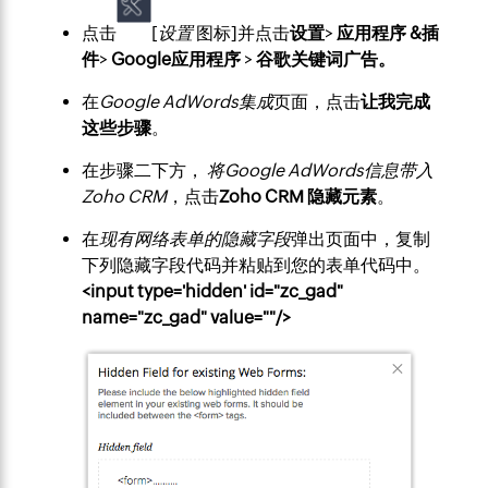
点击
[
设置
图标]并点击
设置
>
应用程序 &插
件
>
Google
应用程序
>
谷歌
关键词广告。
在
Google AdWords集成
页面，点击
让我完成
这些步骤
。
在步骤二下方，
将Google AdWords信息带入
Zoho CRM
，点击
Zoho CRM 隐藏元素
。
在
现有网络表单的隐藏字段
弹出页面中，复制
下列隐藏字段代码并粘贴到您的表单代码中。
<input type='hidden' id="zc_gad"
name="zc_gad" value=""/>