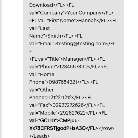
Download</FL> <FL
val="Company">Your Company</FL>
<FL val="First Name">Hannah</FL> <FL
val="Last
Name">Smith</FL> <FL
val="Email">testing@testing.com</FL
>
<FL val="Title">Manager</FL> <FL
val="Phone">1234567890</FL> <FL
val="Home
Phone">0987654321</FL> <FL
val="Other
Phone">1212211212</FL> <FL
val="Fax">02927272626</FL> <FL
val="Mobile">292827622</FL>
<FL
val="GCLID">CMPjuu-
Xx78CFRSTjgodPHsA3Q</FL>
</row>
</Leads>