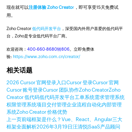
现在就可以
注册体验 Zoho Creato
r
，即可享受15天免费试
用。
Zoho Creator
低代码开发平台
，深受国内外用户喜爱的低代码平
台，Zoho是专业低代码平台厂商。
欢迎咨询：
400-660-8680转806
。立即免费体
验:
https://www.zoho.com.cn/creator/
相关话题
2026 Cursor 官网登录入口
Cursor 登录
Cursor 官网
Cursor 账号登录
Cursor 团队协作
Zoho Creator
Zoho
Creator 低代码
低代码开发平台
工单系统
需求管理系统
权限管理系统
项目交付管理
企业流程自动化
内部管理
系统
Zoho Creator 价格优势
上一页
前端框架是什么？Vue、React、Angular三大
框架全面解析
2026年3月19日
汪清悦|SaaS产品顾问