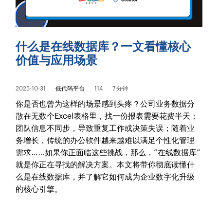
什么是在线数据库？一文看懂核心
价值与应用场景
2025-10-31
低代码平台
114
7 分钟
你是否也曾为这样的场景感到头疼？公司业务数据分
散在无数个Excel表格里，找一份报表需要花费半天；
团队信息不同步，导致重复工作或决策失误；随着业
务增长，传统的办公软件越来越难以满足个性化管理
需求……如果你正面临这些挑战，那么，“在线数据库”
就是你正在寻找的解决方案。本文将带你彻底读懂什
么是在线数据库，并了解它如何成为企业数字化升级
的核心引擎。