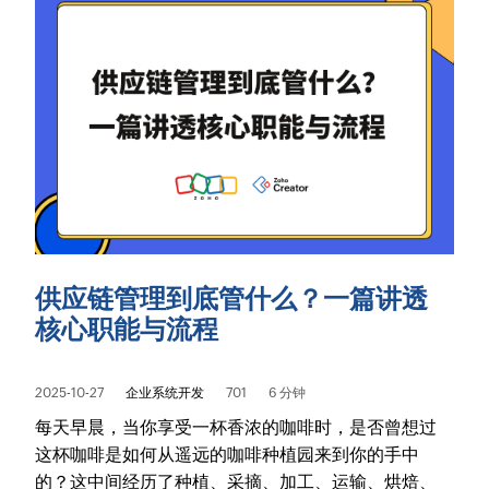
供应链管理到底管什么？一篇讲透
核心职能与流程
2025-10-27
企业系统开发
701
6 分钟
每天早晨，当你享受一杯香浓的咖啡时，是否曾想过
这杯咖啡是如何从遥远的咖啡种植园来到你的手中
的？这中间经历了种植、采摘、加工、运输、烘焙、