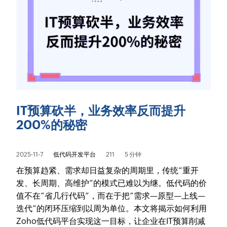
IT预算砍半，业务效率反而提升
200%的秘密
2025-11-7
低代码开发平台
211
5 分钟
在预算趋紧、需求却日益复杂的周期里，传统“重开
发、长周期、高维护”的模式已难以为继。低代码的价
值不在“省几行代码”，而在于把“需求—原型—上线—
迭代”的闭环压缩到以周为单位。本文将揭示如何利用
Zoho低代码平台实现这一目标，让企业在IT预算削减