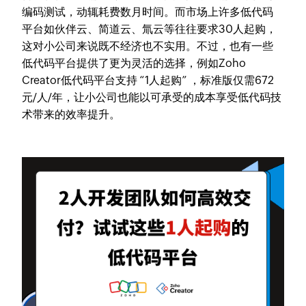
编码测试，动辄耗费数月时间。而市场上许多低代码
平台如伙伴云、简道云、氚云等往往要求30人起购，
这对小公司来说既不经济也不实用。不过，也有一些
低代码平台提供了更为灵活的选择，例如Zoho
Creator低代码平台支持 “1人起购” ，标准版仅需672
元/人/年，让小公司也能以可承受的成本享受低代码技
术带来的效率提升。