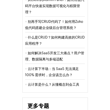
码平台快速实现数据可视化与权限管
理？
别再手写CRUD代码了！如何用Zoho
低代码搭建企业级后台管理系统？
什么是CRUD？如何构建高效的CRUD
应用程序？
如何解决SaaS开发三大痛点？用户管
理、数据隔离与多端适配
云计算下半场：当 SaaS 无法满足
100% 需求时，企业该怎么办？
云计算是什么？从懂概念到会工具
更多专题