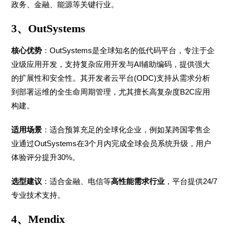
政务、金融、能源等关键行业。
3、OutSystems
核心优势
：OutSystems是全球知名的低代码平台，专注于企
业级应用开发，支持复杂应用开发与AI辅助编码，提供强大
的扩展性和安全性。其开发者云平台(ODC)支持从需求分析
到部署运维的全生命周期管理，尤其擅长高复杂度B2C应用
构建。
适用场景
：适合预算充足的全球化企业，例如某跨国零售企
业通过OutSystems在3个月内完成全球会员系统升级，用户
体验评分提升30%。
选型建议
：适合金融、电信等
高性能需求行业
，平台提供24/7
专业技术支持。
4、Mendix