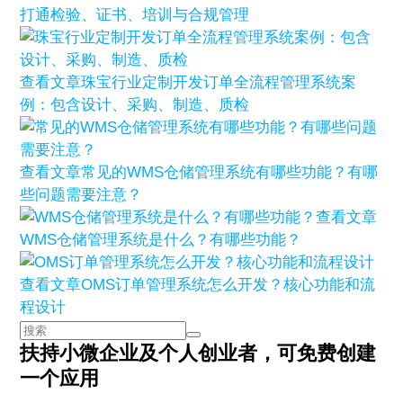
打通检验、证书、培训与合规管理
查看文章
珠宝行业定制开发订单全流程管理系统案
例：包含设计、采购、制造、质检
查看文章
常见的WMS仓储管理系统有哪些功能？有哪
些问题需要注意？
查看文章
WMS仓储管理系统是什么？有哪些功能？
查看文章
OMS订单管理系统怎么开发？核心功能和流
程设计
扶持小微企业及个人创业者，
可免费创建
一个应用