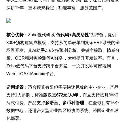
深耕19年，技术成熟稳定，功能丰富，服务范围广。
核心优势
：Zoho低代码以“
低代码+高灵活性
”为特色，提供
800+预构建集成模板，支持从简单表单到复杂ERP系统的全
场景开发。其AI助手Zia支持预测分析、关键字提取、情感分
析、OCR和对象检测等AI任务，大幅提升开发效率。而且，
Zoho低代码平台支持跨平台开发，一次开发即可部署到
Web、iOS和Android平台。
适用场景
：适合预算有限但需要快速见效的中小企业，产品
支持1人起购，标准版仅需
672元/人/年
，而且支持按月/年订
阅式付费。产品支持
多语言、多币种管理
，在全球拥有16个
数据中心，还适合大型企业跨区域协同系统、跨国企业全球
化部署。