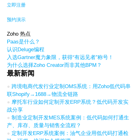
立即注册
预约演示
Zoho 热点
Paas是什么？
认识Deluge编程
入选Gartner魔力象限，获得“有远见者”称号！
为什么选择Zoho Creator而非其他BPM？
最新新闻
跨境电商代发行业定制OMS系统：用Zoho低代码串
联Shopify→1688→物流全链路
摩托车行业如何定制开发ERP系统？低代码开发实
战分享
制造业定制开发MES系统案例：低代码如何打通生
产、库存、质量与销售全流程？
定制开发ERP系统案例：油气企业用低代码打通检