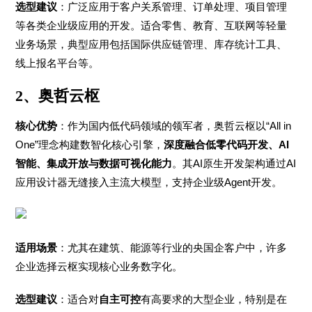
选型建议
：广泛应用于客户关系管理、订单处理、项目管理
等各类企业级应用的开发。适合零售、教育、互联网等轻量
业务场景，典型应用包括国际供应链管理、库存统计工具、
线上报名平台等。
2、奥哲云枢
核心优势
：作为国内低代码领域的领军者，奥哲云枢以“All in
One”理念构建数智化核心引擎，
深度融合低零代码开发、AI
智能、集成开放与数据可视化能力
。其AI原生开发架构通过AI
应用设计器无缝接入主流大模型，支持企业级Agent开发。
适用场景
：尤其在建筑、能源等行业的央国企客户中，许多
企业选择云枢实现核心业务数字化。
选型建议
：适合对
自主可控
有高要求的大型企业，特别是在