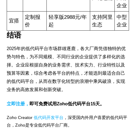
企业
定制报
轻享版2988元/年
支持阿里
中型
宜搭
价
起
生态
企业
结语
2025年的低代码平台市场群雄逐鹿，各大厂商凭借独特的优
势与特色，为不同规模、不同行业的企业提供了多样化的选
择。企业应根据自身的业务需求、技术实力、行业特性以及
预算等因素，综合考虑各平台的特点，才能选到最适合自己
的低代码平台，从而在数字化转型的浪潮中乘风破浪，实现
业务的高效发展和创新突破。
立即注册，
即可免费试用Zoho低代码平台15天。
Zoho Creator
低代码开发平台
，深受国内外用户喜爱的低代码平
台，Zoho是专业低代码平台厂商。