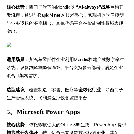
核心优势
：西门子旗下的Mendix以
“AI-always”战略
重构开
发流程，通过与RapidMiner AI技术整合，实现机器学习模型
与业务逻辑的深度耦合。其低代码平台在智能制造领域表现
突出。
适用场景
：某汽车零部件企业利用Mendix构建产线数字孪生
系统，设备故障率降低25%。平台支持多云部署，满足企业
混合IT架构需求。
选型建议
：覆盖制造、零售、医疗等
全球化行业
，如西门子
生产管理系统、飞利浦医疗设备监控平台。
5、Microsoft Power Apps
核心优势
：依托微软强大的Office 365生态，Power Apps提供
拖拽式开发体验
，特别适合已有微软技术栈的企业。其AI