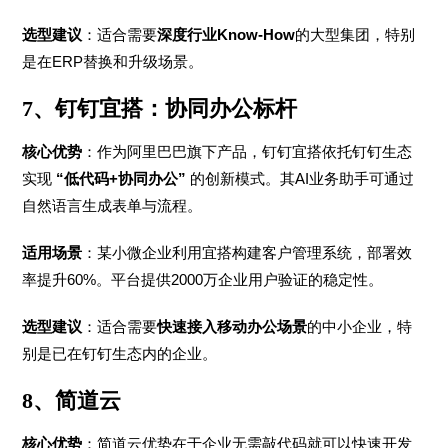
选型建议
：适合需要
深度行业Know-How
的大型集团，特别
是在ERP替换和升级场景。
7、钉钉宜搭：协同办公标杆
核心优势
：作为阿里巴巴旗下产品，钉钉宜搭依托钉钉生态
实现
“低代码+协同办公”
的创新模式。其AI业务助手可通过
自然语言生成表单与流程。
适用场景
：某小微企业利用宜搭构建客户管理系统，部署效
率提升60%。平台提供2000万企业用户验证的稳定性。
选型建议
：适合需要
快速接入移动办公场景
的中小企业，特
别是已在钉钉生态内的企业。
8、简道云
核心优势
：简道云优势在于企业无需敲代码就可以快速开发