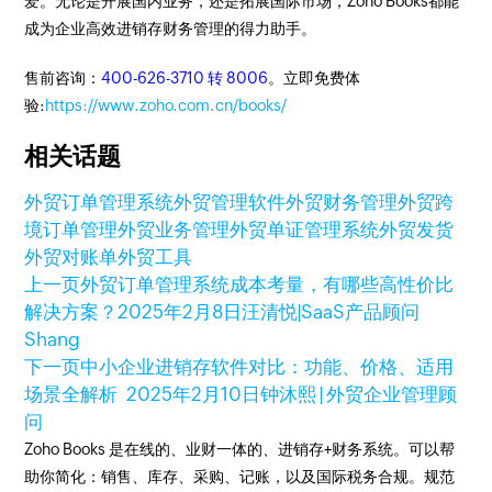
爱。无论是开展国内业务，还是拓展国际市场，Zoho Books都能
成为企业高效进销存财务管理的得力助手。
售前咨询：
400-626-3710 转 8006
。立即免费体
验:
https://www.zoho.com.cn/books/
相关话题
外贸订单管理系统
外贸管理软件
外贸财务管理
外贸
跨
境订单管理
外贸业务管理
外贸单证管理系统
外贸发货
外贸对账单
外贸工具
上一页
外贸订单管理系统成本考量，有哪些高性价比
解决方案？
2025年2月8日
汪清悦|SaaS产品顾问
Shang
下一页
中小企业进销存软件对比：功能、价格、适用
场景全解析
2025年2月10日
钟沐熙 | 外贸企业管理顾
问
Zoho Books 是在线的、业财一体的、进销存+财务系统。可以帮
助你简化：销售、库存、采购、记账，以及国际税务合规。规范