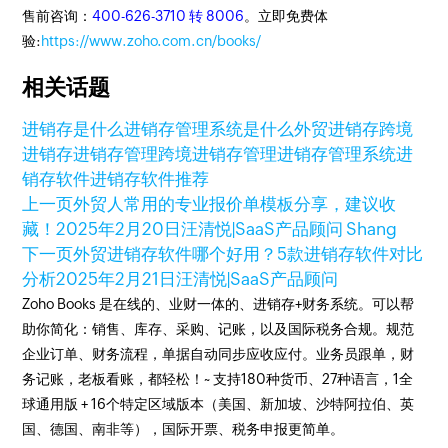
售前咨询：
400-626-3710 转 8006
。立即免费体
验:
https://www.zoho.com.cn/books/
相关话题
进销存是什么
进销存管理系统是什么
外贸进销存
跨境
进销存
进销存管理
跨境进销存管理
进销存管理系统
进
销存软件
进销存软件推荐
上一页
外贸人常用的专业报价单模板分享，建议收
藏！
2025年2月20日
汪清悦|SaaS产品顾问 Shang
下一页
外贸进销存软件哪个好用？5款进销存软件对比
分析
2025年2月21日
汪清悦|SaaS产品顾问
Zoho Books 是在线的、业财一体的、进销存+财务系统。可以帮
助你简化：销售、库存、采购、记账，以及国际税务合规。规范
企业订单、财务流程，单据自动同步应收应付。业务员跟单，财
务记账，老板看账，都轻松！~ 支持180种货币、27种语言，1全
球通用版 + 16个特定区域版本（美国、新加坡、沙特阿拉伯、英
国、德国、南非等），国际开票、税务申报更简单。