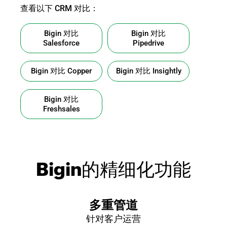
查看以下 CRM 对比：
Bigin
对比
Bigin
对比
Salesforce
Pipedrive
Bigin
对比
Copper
Bigin
对比
Insightly
Bigin
对比
Freshsales
Bigin的精细化功能
Built-in telephony
with options for purchasing local and toll-free