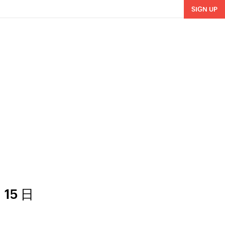
SIGN UP
 15 日
。