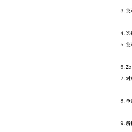
您
选
您
Z
对
单
所