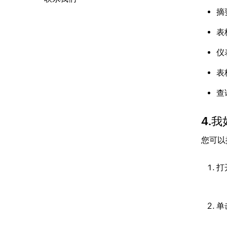
摘
表
仪
表
查
4.
您可以
打
单