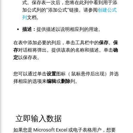
式。保存表一次后，您将在此列中看到用于添
加公式列的“添加公式”链接。请参阅
创建公式
列
文档。
描述：
提供描述以说明相应列的用途。
在表中添加必要的列后，单击工具栏中的
保存
。
保
存
对话框将弹出。提供该表的名称和描述。单击
确
定
以保存表。
您可以通过单击
设置
图标（ 鼠标悬停后出现）并选
择相应的选项来
编辑
或
删除
列。
立即输入数据
如果您是 Microsoft Excel 或电子表格用户，想要