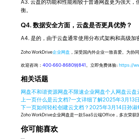
A3. 云盘的功能和性能相较于普通网盘更为强大
衡。
Q4. 数据安全方面，云盘是否更具优势？
A4. 是的，由于云盘通常使用分布式架构和高级
Zoho WorkDrive
企业网盘
，深受国内外企业一致喜爱。为协
欢迎咨询：
400-660-8680转841
。立即免费体验:
https://
相关话题
网盘
不和谐资源网盘
不限速企业网盘
个人网盘
云盘
上一页
什么是云文档?一文详细了解
2025年3月13
下一页
如何轻松创建云文档？
2025年3月14日
孙淑敏
Zoho WorkDrive企业网盘是一款SaaS云端Office，
你可能喜欢