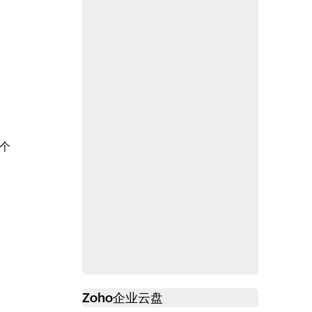
个
Zoho
企业云盘
必读