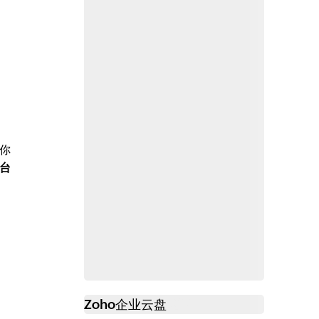
你
台
Zoho
企业云盘
必读