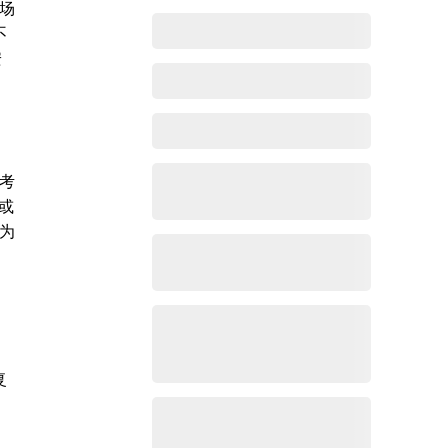
场
不
安
考
或
为
复