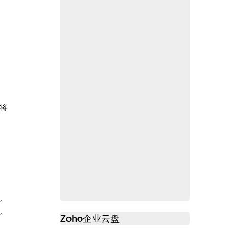
将
。
。
Zoho
企业云盘
必读