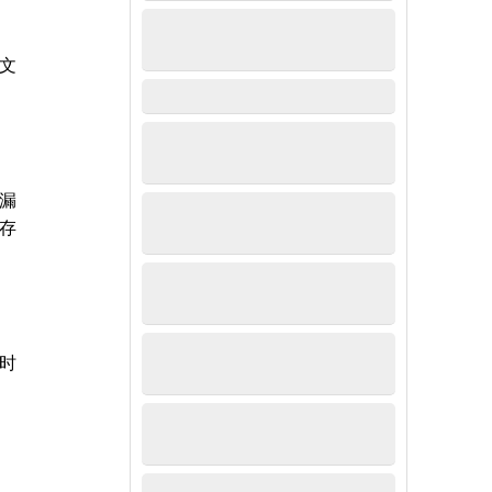
文
漏
存
时