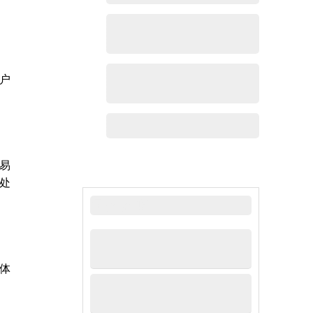
户
易
处
最新新闻
体