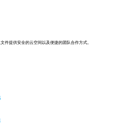
助下，为团队文件提供安全的云空间以及便捷的团队合作方式。
书
法