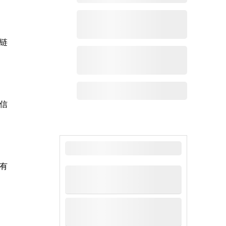
链
信
最新新闻
有