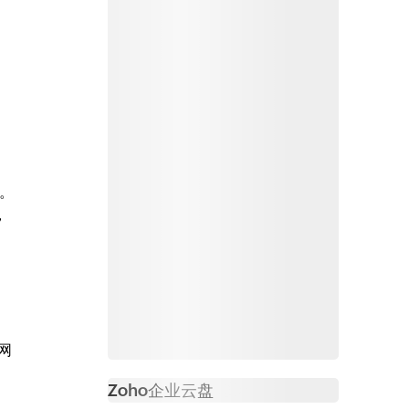
。
，
网
Zoho
企业云盘
必读