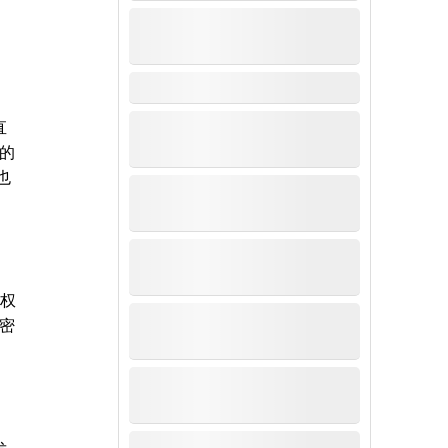
直
的
也
鉴权
密