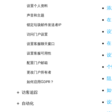
设置个人资料
添
声音和主题
在
锁定垃圾邮件发送者IP
设
访问门户设置
在
设置客服聊天窗口
设置客服可用性
设
配置门户邮箱
个
更改门户所有者
阻
如何启用GDPR？
如
访客追踪
设
自动化