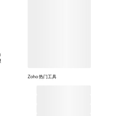
助
理
Zoho 热门工具