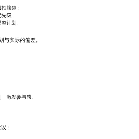
层拍脑袋；
优先级；
调整计划。
比计划与实际的偏差。
；
；
利，激发参与感。
建议：